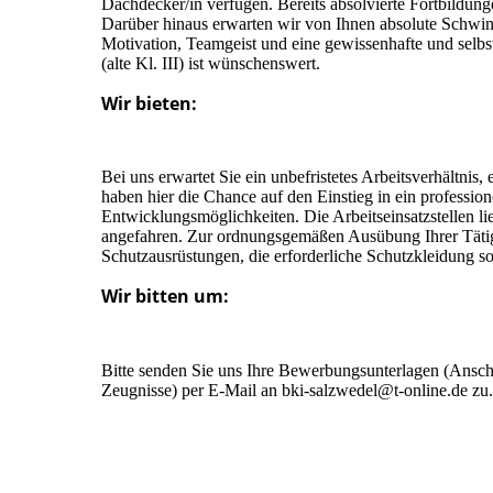
Dachdecker/in verfügen. Bereits absolvierte Fortbildung
Darüber hinaus erwarten wir von Ihnen absolute Schwinde
Motivation, Teamgeist und eine gewissenhafte und selbst
(alte Kl. III) ist wünschenswert.
Wir bieten:
Bei uns erwartet Sie ein unbefristetes Arbeitsverhältnis
haben hier die Chance auf den Einstieg in ein professio
Entwicklungsmöglichkeiten. Die Arbeitseinsatzstellen l
angefahren. Zur ordnungsgemäßen Ausübung Ihrer Tätigk
Schutzausrüstungen, die erforderliche Schutzkleidung sow
Wir bitten um:
Bitte senden Sie uns Ihre Bewerbungsunterlagen (Anschr
Zeugnisse) per E-Mail an bki-salzwedel@t-online.de zu.