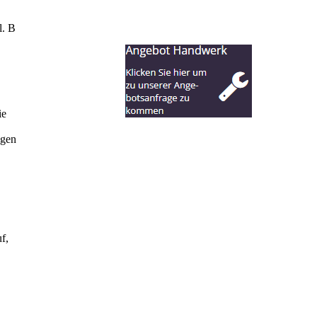
l. B
ie
ugen
f,