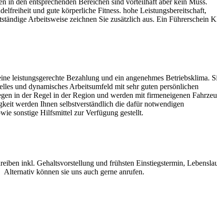
en in den entsprechenden Bereichen sind vorteilhaft aber kein Muss.
lfreiheit und gute körperliche Fitness. hohe Leistungsbereitschaft,
ständige Arbeitsweise zeichnen Sie zusätzlich aus. Ein Führerschein K
, eine leistungsgerechte Bezahlung und ein angenehmes Betriebsklima. S
nelles und dynamisches Arbeitsumfeld mit sehr guten persönlichen
iegen in der Regel in der Region und werden mit firmeneigenen Fahrze
eit werden Ihnen selbstverständlich die dafür notwendigen
ie sonstige Hilfsmittel zur Verfügung gestellt.
eiben inkl. Gehaltsvorstellung und frühsten Einstiegstermin, Lebenslau
 Alternativ können sie uns auch gerne anrufen.